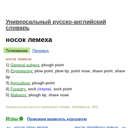
Универсальный русско-английский
словарь
носок лемеха
Толкование
Перевод
носок лемеха
1)
General subject:
plough point
2)
Engineering:
plow point, plow tip, point nose, share point, share
tip
3)
Agriculture:
plough-point
4)
Forestry:
sock
(плуга)
, sock point
5)
Makarov:
plough tip, share nose
Универсальный русско-английский словарь
.
Академик.ру
.
2011
.
Игры ⚽
Поможем написать курсовую
носок лапы якоря
носок литейного ковша