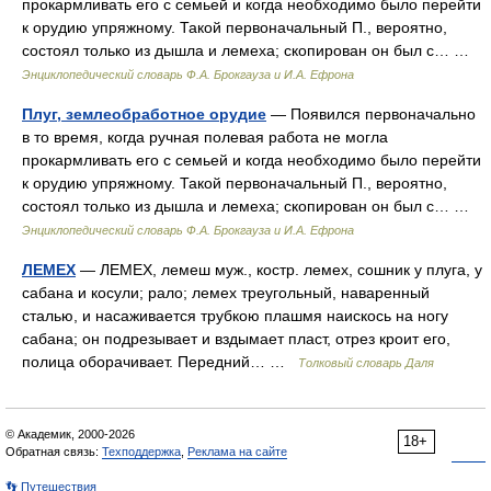
прокармливать его с семьей и когда необходимо было перейти
к орудию упряжному. Такой первоначальный П., вероятно,
состоял только из дышла и лемеха; скопирован он был с… …
Энциклопедический словарь Ф.А. Брокгауза и И.А. Ефрона
Плуг, землеобработное орудие
— Появился первоначально
в то время, когда ручная полевая работа не могла
прокармливать его с семьей и когда необходимо было перейти
к орудию упряжному. Такой первоначальный П., вероятно,
состоял только из дышла и лемеха; скопирован он был с… …
Энциклопедический словарь Ф.А. Брокгауза и И.А. Ефрона
ЛЕМЕХ
— ЛЕМЕХ, лемеш муж., костр. лемех, сошник у плуга, у
сабана и косули; рало; лемех треугольный, наваренный
сталью, и насаживается трубкою плашмя наискось на ногу
сабана; он подрезывает и вздымает пласт, отрез кроит его,
полица оборачивает. Передний… …
Толковый словарь Даля
© Академик, 2000-2026
18+
Обратная связь:
Техподдержка
,
Реклама на сайте
👣 Путешествия